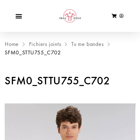
Home
Fichiers joints
Tu me bandes
SFM0_STTU755_C702
SFM0_STTU755_C702