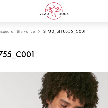
rsquo;ai fête votive
SFM0_STTU755_C001
755_C001