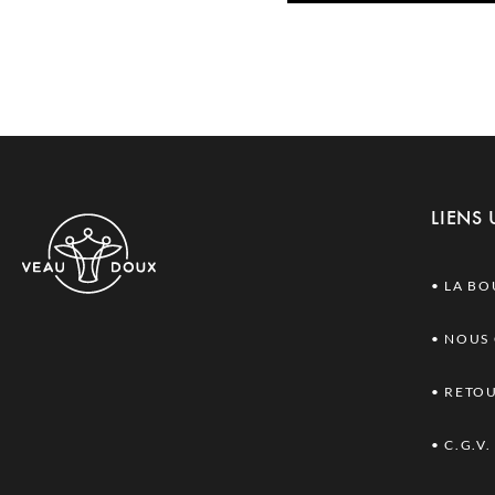
LIENS 
• LA B
•
NOUS
• RETO
•
C.G.V.