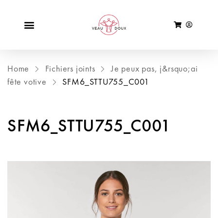
Home
Fichiers joints
Je peux pas, j&rsquo;ai
fête votive
SFM6_STTU755_C001
SFM6_STTU755_C001